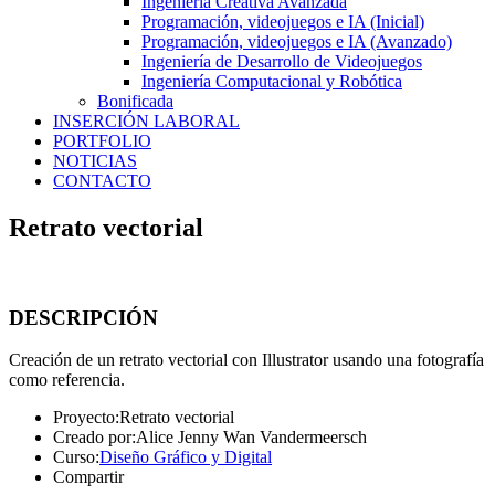
Ingeniería Creativa Avanzada
Programación, videojuegos e IA (Inicial)
Programación, videojuegos e IA (Avanzado)
Ingeniería de Desarrollo de Videojuegos
Ingeniería Computacional y Robótica
Bonificada
INSERCIÓN LABORAL
PORTFOLIO
NOTICIAS
CONTACTO
Retrato vectorial
DESCRIPCIÓN
Creación de un retrato vectorial con Illustrator usando una fotografía
como referencia.
Proyecto:
Retrato vectorial
Creado por:
Alice Jenny Wan Vandermeersch
Curso:
Diseño Gráfico y Digital
Compartir