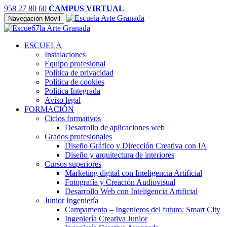
958 27 80 60
CAMPUS VIRTUAL
Navegación Movil
ESCUELA
Instalaciones
Equipo profesional
Política de privacidad
Política de cookies
Política Integrada
Aviso legal
FORMACIÓN
Ciclos formativos
Desarrollo de aplicaciones web
Grados profesionales
Diseño Gráfico y Dirección Creativa con IA
Diseño y arquitectura de interiores
Cursos superiores
Marketing digital con Inteligencia Artificial
Fotografía y Creación Audiovisual
Desarrollo Web con Inteligencia Artificial
Junior Ingeniería
Campamento – Ingenieros del futuro: Smart City
Ingeniería Creativa Junior