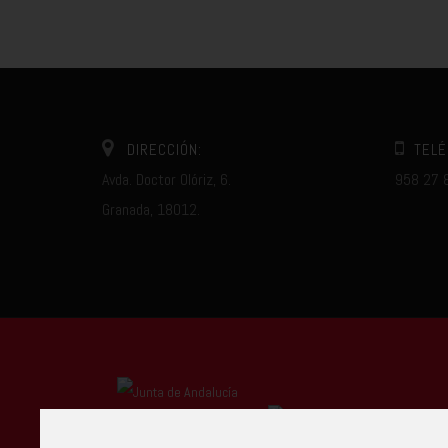
DIRECCIÓN:
TELÉ
Avda. Doctor Olóriz, 6.
958 27 
Granada, 18012.
Centro Autorizado