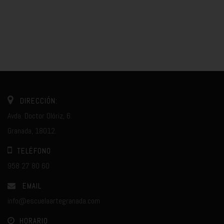
DIRECCIÓN:
Avda. Doctor Olóriz, 6.
Granada, 18012.
TELÉFONO
958 27 80 60
EMAIL
info@escuelaartegranada.com
HORARIO