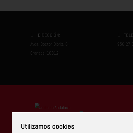
DIRECCIÓN:
TEL
Avda. Doctor Olóriz, 6.
958 27 
Granada, 18012.
Centro Autorizado
Utilizamos cookies