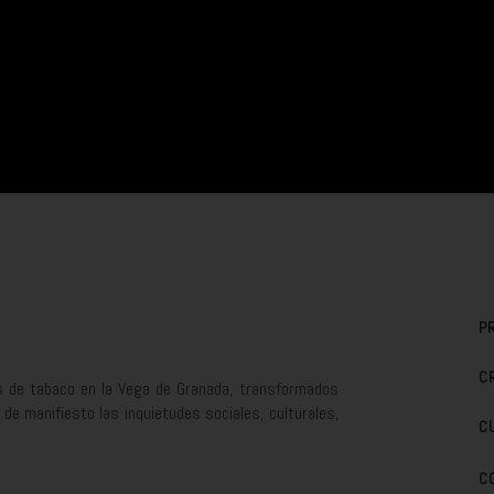
P
C
os de tabaco en la Vega de Granada, transformados
e manifiesto las inquietudes sociales, culturales,
C
C