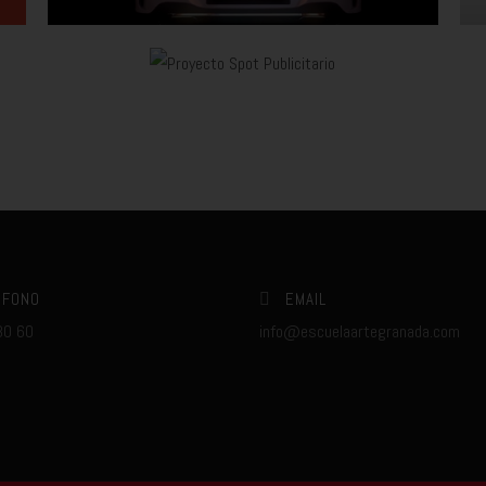
ÉFONO
EMAIL
80 60
info@escuelaartegranada.com