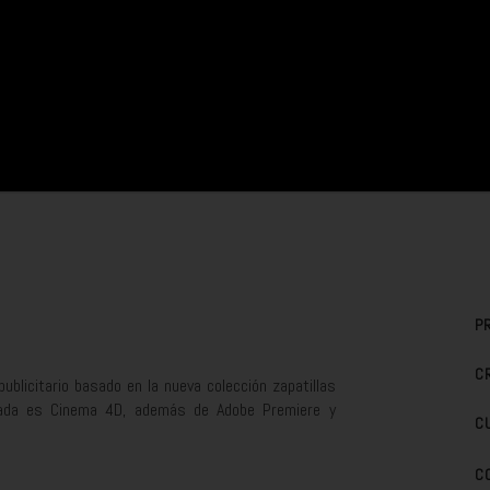
P
C
publicitario basado en la nueva colección zapatillas
ajada es Cinema 4D, además de Adobe Premiere y
C
C