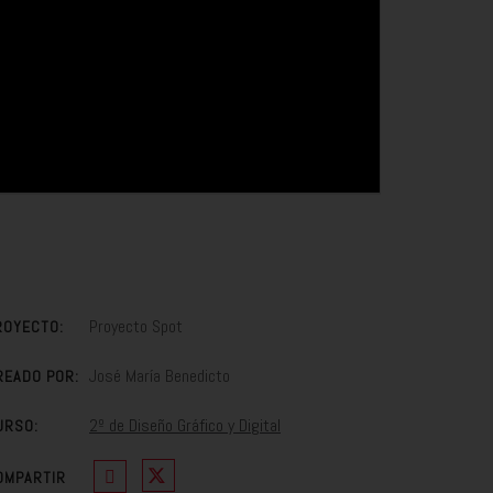
Proyecto Spot
ROYECTO:
José María Benedicto
READO POR:
2º de Diseño Gráfico y Digital
URSO:
OMPARTIR