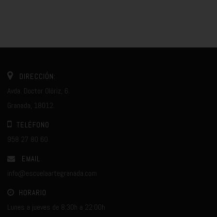
DIRECCIÓN:
Avda. Doctor Olóriz, 6.
Granada, 18012.
TELÉFONO
958 27 80 60
EMAIL
info@escuelaartegranada.com
HORARIO
Lunes a jueves de 8:30h a 22:00h