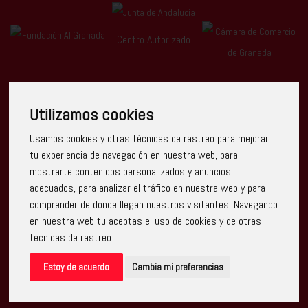
Centro Autorizado
Utilizamos cookies
Usamos cookies y otras técnicas de rastreo para mejorar
Escuela Arte Granada ha recibido una ayuda de la Unión
tu experiencia de navegación en nuestra web, para
Europea con cargo al Programa Operativo FEDER de Andalucía
mostrarte contenidos personalizados y anuncios
2014-2020, financiada como parte de la respuesta de la Unión
a la pandemia de COVID-19 (REACT-UE), para compensar el
adecuados, para analizar el tráfico en nuestra web y para
sobrecoste energético de gas natural y/o electricidad a pymes
comprender de donde llegan nuestros visitantes. Navegando
y autónomos especialmente afectados por el incremento de
los precios del gas natural y la electricidad provocados por el
en nuestra web tu aceptas el uso de cookies y de otras
impacto de la guerra de agresión de Rusia contra Ucrania.
tecnicas de rastreo.
Estoy de acuerdo
Cambia mi preferencias