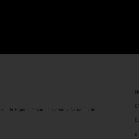
P
C
urso de Especialización de Diseño y Animación de
C
C