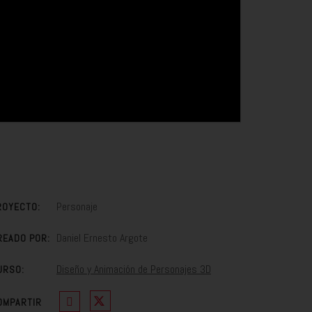
Personaje
ROYECTO:
Daniel Ernesto Argote
READO POR:
Diseño y Animación de Personajes 3D
URSO:
OMPARTIR