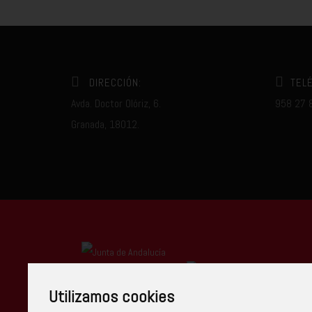
DIRECCIÓN:
TEL
Avda. Doctor Olóriz, 6.
958 27 
Granada, 18012.
Centro Autorizado
Utilizamos cookies