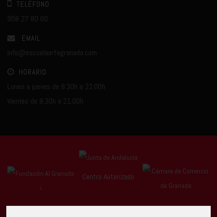
TELÉFONO
958 27 80 60
EMAIL
info@escuelaartegranada.com
HORARIO
Lunes a jueves de 8:30h a 22:00h
Viernes de 8:30h a 21:00h
Centro Autorizado