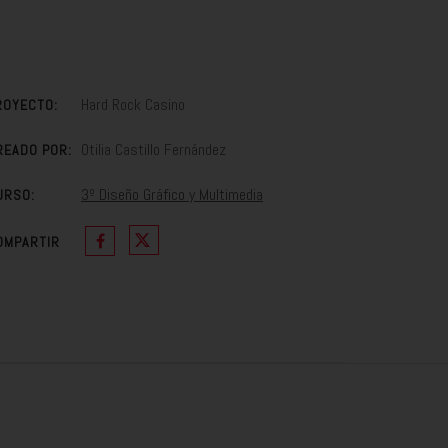
Hard Rock Casino
ROYECTO:
Otilia Castillo Fernández
READO POR:
3º Diseño Gráfico y Multimedia
URSO:
OMPARTIR