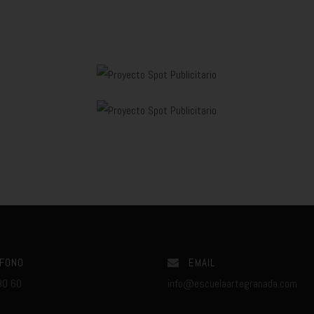
FONO
EMAIL
80 60
info@escuelaartegranada.com