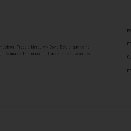
P
C
músicos, Freddie Mercury y David Bowie, que ya no
go de una cartelería con motivo de la celebración de
C
C