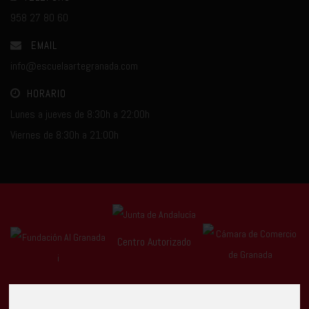
958 27 80 60
EMAIL
info@escuelaartegranada.com
HORARIO
Lunes a jueves de 8:30h a 22:00h
Viernes de 8:30h a 21:00h
Centro Autorizado