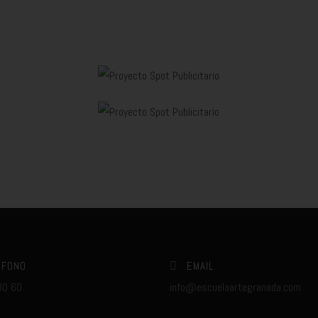
ÉFONO
EMAIL
80 60
info@escuelaartegranada.com