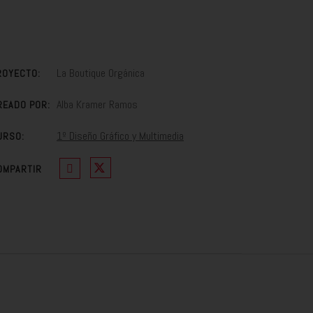
La Boutique Orgánica
ROYECTO:
Alba Kramer Ramos
READO POR:
1º Diseño Gráfico y Multimedia
URSO:
OMPARTIR