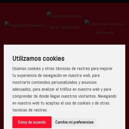
Centro Autorizado
Utilizamos cookies
Usamos cookies y otras técnicas de rastreo para mejorar
Escuela Arte Granada ha recibido una ayuda de la Unión
tu experiencia de navegación en nuestra web, para
Europea con cargo al Programa Operativo FEDER de Andalucía
mostrarte contenidos personalizados y anuncios
2014-2020, financiada como parte de la respuesta de la Unión
a la pandemia de COVID-19 (REACT-UE), para compensar el
adecuados, para analizar el tráfico en nuestra web y para
sobrecoste energético de gas natural y/o electricidad a pymes
comprender de donde llegan nuestros visitantes. Navegando
y autónomos especialmente afectados por el incremento de
los precios del gas natural y la electricidad provocados por el
en nuestra web tu aceptas el uso de cookies y de otras
impacto de la guerra de agresión de Rusia contra Ucrania.
tecnicas de rastreo.
Estoy de acuerdo
Cambia mi preferencias