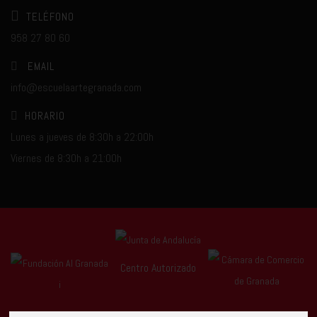
TELÉFONO
958 27 80 60
EMAIL
info@escuelaartegranada.com
HORARIO
Lunes a jueves de 8:30h a 22:00h
Viernes de 8:30h a 21:00h
Centro Autorizado