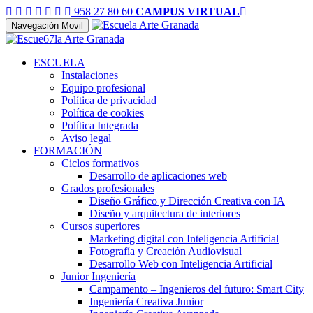
958 27 80 60
CAMPUS VIRTUAL
Navegación Movil
ESCUELA
Instalaciones
Equipo profesional
Política de privacidad
Política de cookies
Política Integrada
Aviso legal
FORMACIÓN
Ciclos formativos
Desarrollo de aplicaciones web
Grados profesionales
Diseño Gráfico y Dirección Creativa con IA
Diseño y arquitectura de interiores
Cursos superiores
Marketing digital con Inteligencia Artificial
Fotografía y Creación Audiovisual
Desarrollo Web con Inteligencia Artificial
Junior Ingeniería
Campamento – Ingenieros del futuro: Smart City
Ingeniería Creativa Junior