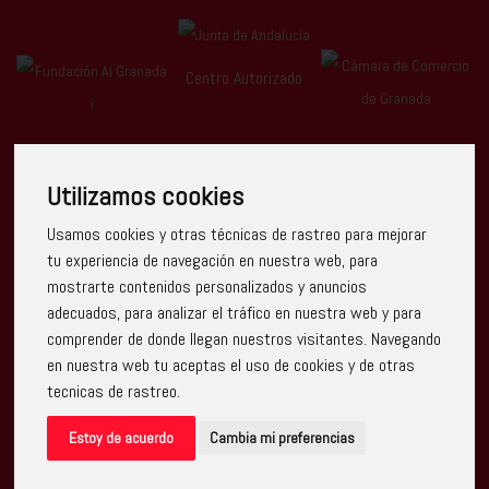
Centro Autorizado
Utilizamos cookies
Usamos cookies y otras técnicas de rastreo para mejorar
Escuela Arte Granada ha recibido una ayuda de la Unión
tu experiencia de navegación en nuestra web, para
Europea con cargo al Programa Operativo FEDER de Andalucía
mostrarte contenidos personalizados y anuncios
2014-2020, financiada como parte de la respuesta de la Unión
a la pandemia de COVID-19 (REACT-UE), para compensar el
adecuados, para analizar el tráfico en nuestra web y para
sobrecoste energético de gas natural y/o electricidad a pymes
comprender de donde llegan nuestros visitantes. Navegando
y autónomos especialmente afectados por el incremento de
los precios del gas natural y la electricidad provocados por el
en nuestra web tu aceptas el uso de cookies y de otras
impacto de la guerra de agresión de Rusia contra Ucrania.
tecnicas de rastreo.
Estoy de acuerdo
Cambia mi preferencias