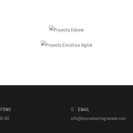
ÉFONO
EMAIL
80 60
info@escuelaartegranada.com