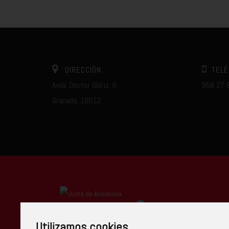
DIRECCIÓN:
TELÉ
Avda. Doctor Olóriz, 6.
958 27 
Granada, 18012.
Centro Autorizado
Utilizamos cookies