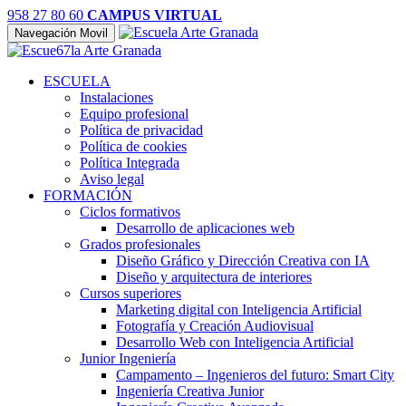
958 27 80 60
CAMPUS VIRTUAL
Navegación Movil
ESCUELA
Instalaciones
Equipo profesional
Política de privacidad
Política de cookies
Política Integrada
Aviso legal
FORMACIÓN
Ciclos formativos
Desarrollo de aplicaciones web
Grados profesionales
Diseño Gráfico y Dirección Creativa con IA
Diseño y arquitectura de interiores
Cursos superiores
Marketing digital con Inteligencia Artificial
Fotografía y Creación Audiovisual
Desarrollo Web con Inteligencia Artificial
Junior Ingeniería
Campamento – Ingenieros del futuro: Smart City
Ingeniería Creativa Junior