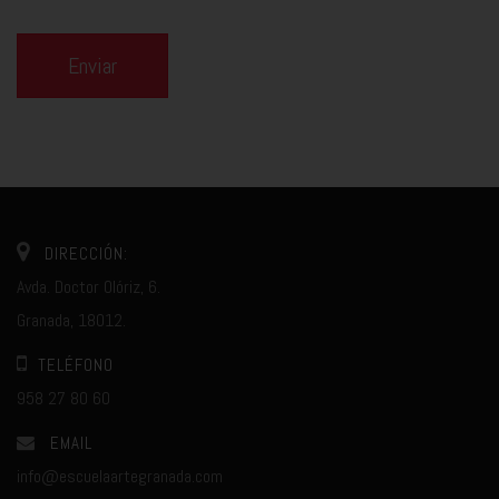
Enviar
DIRECCIÓN:
Avda. Doctor Olóriz, 6.
Granada, 18012.
TELÉFONO
958 27 80 60
EMAIL
info@escuelaartegranada.com