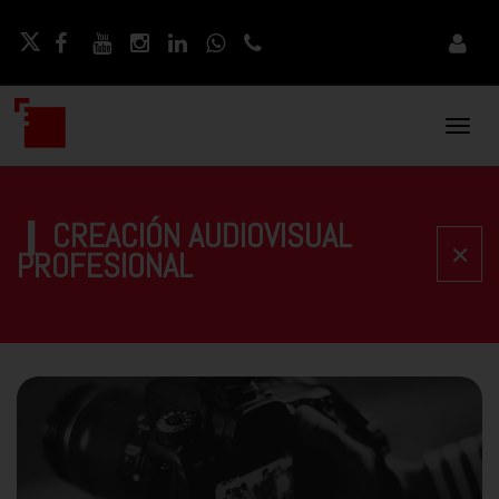
Naveg
Movil
❙ CREACIÓN AUDIOVISUAL
✕
PROFESIONAL