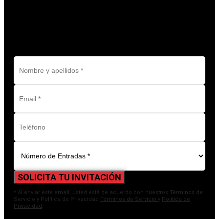
SOLICITA TU INVITACIÓN
SOLICITA TU INVITACIÓN
* Al enviar este email, usted está de acuerdo con nuestros Términos de
Servicio y Política de Privacidad
Términos de Servicio
y
Política de
Privacidad
.